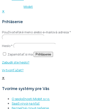
© 2013 - 2026
Miobit
| Všetky práva vyhradené.
✕
Prihlásenie
Používateľské meno alebo e-mailová adresa
*
Heslo
*
Zapamätať si ma
Prihlásenie
Zabudli ste heslo?
Vytvoriť účet?
✕
Tvoríme systémy pre Vás
O spoločnosti Miobit s.r.o.
SaaS vývoj na kľúč
Bezpečné cloud riešenie