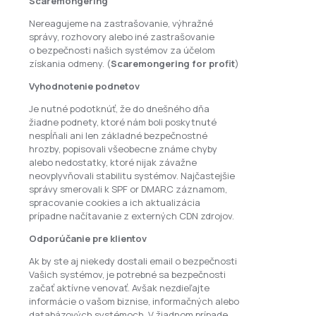
Scaremongering
Nereagujeme na zastrašovanie, výhražné
správy, rozhovory alebo iné zastrašovanie
o bezpečnosti našich systémov za účelom
získania odmeny. (
Scaremongering for profit
)
Vyhodnotenie podnetov
Je nutné podotknúť, že do dnešného dňa
žiadne podnety, ktoré nám boli poskytnuté
nespĺňali ani len základné bezpečnostné
hrozby, popisovali všeobecne známe chyby
alebo nedostatky, ktoré nijak závažne
neovplyvňovali stabilitu systémov. Najčastejšie
správy smerovali k SPF or DMARC záznamom,
spracovanie cookies a ich aktualizácia
prípadne načítavanie z externých CDN zdrojov.
Odporúčanie pre klientov
Ak by ste aj niekedy dostali email o bezpečnosti
Vašich systémov, je potrebné sa bezpečnosti
začať aktívne venovať. Avšak nezdieľajte
informácie o vašom biznise, informačných alebo
databázových systémoch. V žiadnom prípade