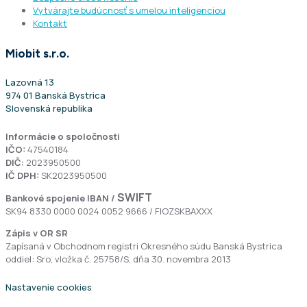
Vytvárajte budúcnosť s umelou inteligenciou
Kontakt
Miobit s.r.o.
Lazovná 13
974 01 Banská Bystrica
Slovenská republika
Informácie o spoločnosti
IČO:
47540184
DIČ:
2023950500
IČ DPH:
SK2023950500
SWIFT
Bankové spojenie
IBAN /
SK94 8330 0000 0024 0052 9666 / FIOZSKBAXXX
Zápis v OR SR
Zapísaná v Obchodnom registri Okresného súdu Banská Bystrica
oddiel: Sro, vložka č. 25758/S, dňa 30. novembra 2013
Nastavenie cookies