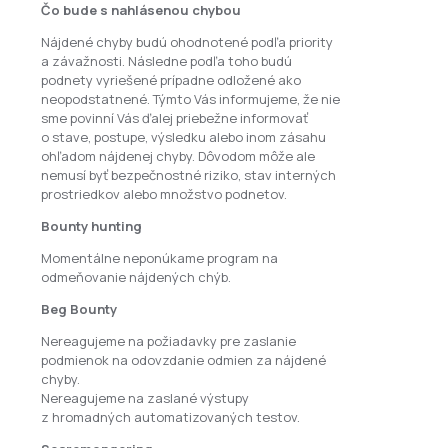
Čo bude s nahlásenou chybou
Nájdené chyby budú ohodnotené podľa priority
a závažnosti. Následne podľa toho budú
podnety vyriešené prípadne odložené ako
neopodstatnené. Týmto Vás informujeme, že nie
sme povinní Vás ďalej priebežne informovať
o stave, postupe, výsledku alebo inom zásahu
ohľadom nájdenej chyby. Dôvodom môže ale
nemusí byť bezpečnostné riziko, stav interných
prostriedkov alebo množstvo podnetov.
Bounty hunting
Momentálne neponúkame program na
odmeňovanie nájdených chýb.
Beg Bounty
Nereagujeme na požiadavky pre zaslanie
podmienok na odovzdanie odmien za nájdené
chyby.
Nereagujeme na zaslané výstupy
z hromadných automatizovaných testov.