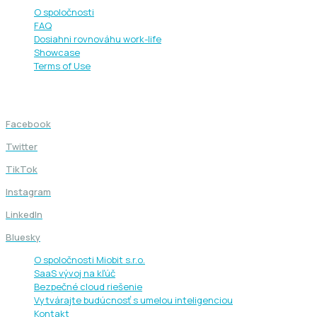
O spoločnosti
FAQ
Dosiahni rovnováhu work-life
Showcase
Terms of Use
Sledujte nás
Facebook
Twitter
TikTok
Instagram
LinkedIn
Bluesky
O spoločnosti Miobit s.r.o.
SaaS vývoj na kľúč
Bezpečné cloud riešenie
Vytvárajte budúcnosť s umelou inteligenciou
Kontakt