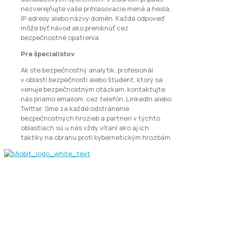
nezverejňujte vaše prihlasovacie mená a heslá,
IP adresy alebo názvy domén. Každá odpoveď
môže byť návod ako preniknúť cez
bezpečnostné opatrenia.
Pre špecialistov
Ak ste bezpečnostný analytik, profesionál
v oblasti bezpečnosti alebo študent, ktorý sa
venuje bezpečnostným otázkam, kontaktujte
nás priamo emailom, cez telefón, LinkedIn alebo
Twitter. Sme za každé odstránenie
bezpečnostných hrozieb a partneri v týchto
oblastiach sú u nás vždy vítaní ako aj ich
taktiky na obranu proti kybernetickým hrozbám.
+421 949 444 682
info@miobit.eu
Rýchle odkazy