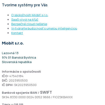
Tvoríme systémy pre Vás
O spoločnosti Miobit s.r.o.
SaaS vývoj na kľúč
Bezpečné cloud riešenie
Vytvárajte budúcnosť s umelou inteligenciou
Kontakt
Miobit s.r.o.
Lazovná 13
974 01 Banská Bystrica
Slovenská republika
Informácie o spoločnosti
IČO:
47540184
DIČ:
2023950500
IČ DPH:
SK2023950500
SWIFT
Bankové spojenie
IBAN /
SK94 8330 0000 0024 0052 9666 / FIOZSKBAXXX
Zápis v OR SR