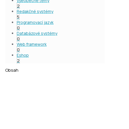
Všeobecné témy
2
Redakčné systémy
5
Programovací jazyk
0
Databázové systémy
0
Web framework
0
Eshop
2
Obsah