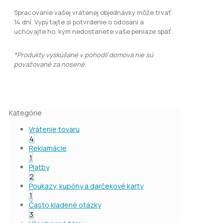
Spracovanie vašej vrátenej objednávky môže trvať
14 dní. Vypýtajte si potvrdenie o odosaní a
uchovajte ho, kým nedostanete vaše peniaze späť.
*Produkty vyskúšané v pohodlí domova nie sú
považované za nosené.
Kategórie
Vrátenie tovaru
4
Reklamácie
1
Platby
2
Poukazy, kupóny a darčekové karty
1
Často kladené otázky
3