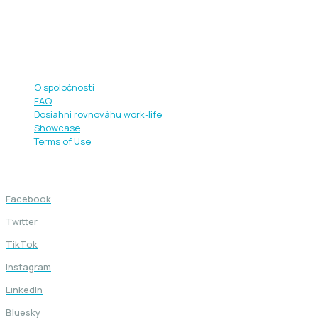
+421 949 444 682
info@miobit.eu
Rýchle odkazy
O spoločnosti
FAQ
Dosiahni rovnováhu work-life
Showcase
Terms of Use
Sledujte nás
Facebook
Twitter
TikTok
Instagram
LinkedIn
Bluesky