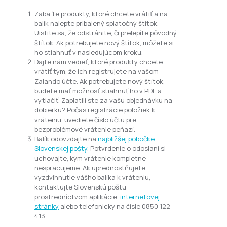
Zabaľte produkty, ktoré chcete vrátiť a na
balík nalepte pribalený spiatočný štítok.
Uistite sa, že odstránite, či prelepíte pôvodný
štítok. Ak potrebujete nový štítok, môžete si
ho stiahnuť v nasledujúcom kroku.
Dajte nám vedieť, ktoré produkty chcete
vrátiť tým, že ich registrujete na vašom
Zalando účte. Ak potrebujete nový štítok,
budete mať možnosť stiahnuť ho v PDF a
vytlačiť. Zaplatili ste za vašu objednávku na
dobierku? Počas registrácie položiek k
vráteniu, uvediete číslo účtu pre
bezproblémové vrátenie peňazí.
Balík odovzdajte na
najbližšej pobočke
Slovenskej pošty
. Potvrdenie o odoslaní si
uchovajte, kým vrátenie kompletne
nespracujeme. Ak uprednostňujete
vyzdvihnutie vášho balíka k vráteniu,
kontaktujte Slovenskú poštu
prostredníctvom aplikácie,
internetovej
stránky
alebo telefonicky na čísle 0850 122
413.