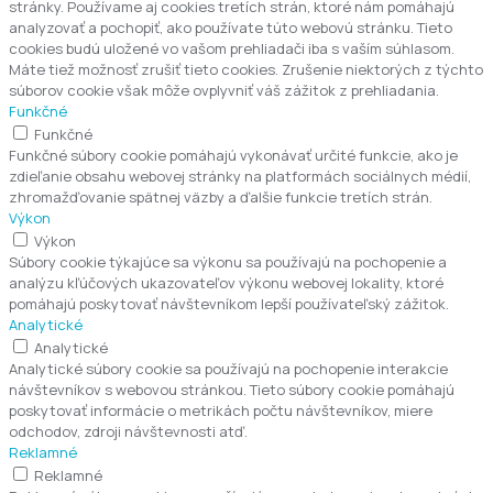
stránky. Používame aj cookies tretích strán, ktoré nám pomáhajú
analyzovať a pochopiť, ako používate túto webovú stránku. Tieto
cookies budú uložené vo vašom prehliadači iba s vaším súhlasom.
Máte tiež možnosť zrušiť tieto cookies. Zrušenie niektorých z týchto
súborov cookie však môže ovplyvniť váš zážitok z prehliadania.
Funkčné
Funkčné
Funkčné súbory cookie pomáhajú vykonávať určité funkcie, ako je
zdieľanie obsahu webovej stránky na platformách sociálnych médií,
zhromažďovanie spätnej väzby a ďalšie funkcie tretích strán.
Výkon
Výkon
Súbory cookie týkajúce sa výkonu sa používajú na pochopenie a
analýzu kľúčových ukazovateľov výkonu webovej lokality, ktoré
pomáhajú poskytovať návštevníkom lepší používateľský zážitok.
Analytické
Analytické
Analytické súbory cookie sa používajú na pochopenie interakcie
návštevníkov s webovou stránkou. Tieto súbory cookie pomáhajú
poskytovať informácie o metrikách počtu návštevníkov, miere
odchodov, zdroji návštevnosti atď.
Reklamné
Reklamné