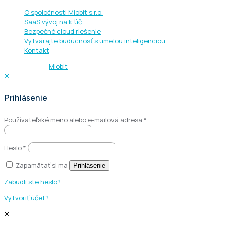
O spoločnosti Miobit s.r.o.
SaaS vývoj na kľúč
Bezpečné cloud riešenie
Vytvárajte budúcnosť s umelou inteligenciou
Kontakt
© 2013 - 2026
Miobit
| Všetky práva vyhradené.
✕
Prihlásenie
Používateľské meno alebo e-mailová adresa
*
Heslo
*
Zapamätať si ma
Prihlásenie
Zabudli ste heslo?
Vytvoriť účet?
✕