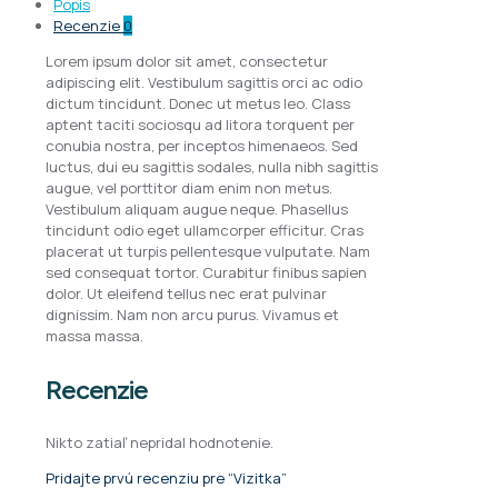
Popis
Recenzie
0
Lorem ipsum dolor sit amet, consectetur
adipiscing elit. Vestibulum sagittis orci ac odio
dictum tincidunt. Donec ut metus leo. Class
aptent taciti sociosqu ad litora torquent per
conubia nostra, per inceptos himenaeos. Sed
luctus, dui eu sagittis sodales, nulla nibh sagittis
augue, vel porttitor diam enim non metus.
Vestibulum aliquam augue neque. Phasellus
tincidunt odio eget ullamcorper efficitur. Cras
placerat ut turpis pellentesque vulputate. Nam
sed consequat tortor. Curabitur finibus sapien
dolor. Ut eleifend tellus nec erat pulvinar
dignissim. Nam non arcu purus. Vivamus et
massa massa.
Recenzie
Nikto zatiaľ nepridal hodnotenie.
Pridajte prvú recenziu pre “Vizitka”