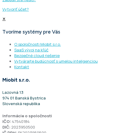
Vytvoriť účet?
✕
Tvoríme systémy pre Vás
O spoločnosti Miobit s.r.o.
SaaS vývoj na kľúč
Bezpečné cloud riešenie
Vytvárajte budúcnosť s umelou inteligenciou
Kontakt
Miobit s.r.o.
Lazovná 13
974 01 Banská Bystrica
Slovenská republika
Informácie o spoločnosti
IČO:
47540184
DIČ:
2023950500
IČ DPH:
SK2023950500