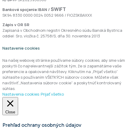
SWIFT
Bankové spojenie
IBAN /
SK94 8330 0000 0024 0052 9666 / FIOZSKBAXXX
Zápis v OR SR
Zapísaná v Obchodnom registri Okresného súdu Banská Bystrica
oddiel: Sro, vložka č. 25758/S, dňa 30. novembra 2013
Nastavenie cookies
Na našej webovej stránke používame súbory cookies, aby sme vám
poskytli čo najrelevantnejší zážitok tým, že si zapamätáme vaše
preferencie a opakované návštevy. Kliknutím na „Prijať všetko“
súhlasíte s používaním VŠETKÝCH súborov cookie. Môžete však
navštíviť „Nastavenia súborov cookie“ a poskytnúť kontrolovaný
súhlas.
Nastavenia cookies
Prijať všetko
Close
Prehľad ochrany osobných údajov