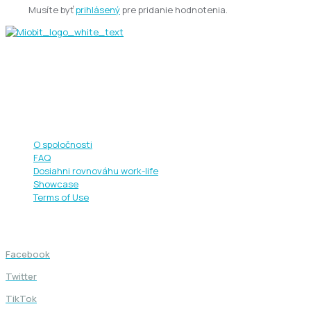
Musíte byť
prihlásený
pre pridanie hodnotenia.
+421 949 444 682
info@miobit.eu
Rýchle odkazy
O spoločnosti
FAQ
Dosiahni rovnováhu work-life
Showcase
Terms of Use
Sledujte nás
Facebook
Twitter
TikTok