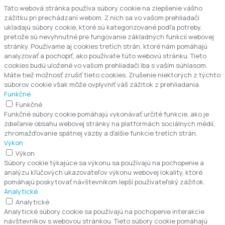
Táto webová stránka používa súbory cookie na zlepšenie vášho
zážitku pri prechádzaní webom. Z nich sa vo vašom prehliadači
ukladajú súbory cookie, ktoré sú kategorizované podľa potreby,
pretože sú nevyhnutné pre fungovanie základných funkcií webovej
stránky. Používame aj cookies tretích strán, ktoré nám pomáhajú
analyzovať a pochopiť, ako používate túto webovú stránku. Tieto
cookies budú uložené vo vašom prehliadači iba s vaším súhlasom.
Máte tiež možnosť zrušiť tieto cookies. Zrušenie niektorých z týchto
súborov cookie však môže ovplyvniť váš zážitok z prehliadania.
Funkčné
Funkčné
Funkčné súbory cookie pomáhajú vykonávať určité funkcie, ako je
zdieľanie obsahu webovej stránky na platformách sociálnych médií,
zhromažďovanie spätnej väzby a ďalšie funkcie tretích strán.
Výkon
Výkon
Súbory cookie týkajúce sa výkonu sa používajú na pochopenie a
analýzu kľúčových ukazovateľov výkonu webovej lokality, ktoré
pomáhajú poskytovať návštevníkom lepší používateľský zážitok.
Analytické
Analytické
Analytické súbory cookie sa používajú na pochopenie interakcie
návštevníkov s webovou stránkou. Tieto súbory cookie pomáhajú