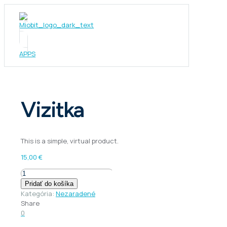
APPS
Vizitka
This is a simple, virtual product.
15,00
€
množstvo
Vizitka
Pridať do košíka
Kategória:
Nezaradené
Share
0