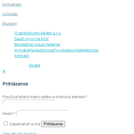
Instagram
LinkedIn
Bluesky
O spoločnosti Miobit s.r.o.
SaaS vývoj na kľúč
Bezpečné cloud riešenie
Vytvárajte budúcnosť s umelou inteligenciou
Kontakt
© 2013 - 2026
Miobit
| Všetky práva vyhradené.
✕
Prihlásenie
Používateľské meno alebo e-mailová adresa
*
Heslo
*
Zapamätať si ma
Prihlásenie
Zabudli ste heslo?